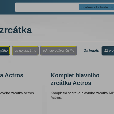
v celém obchodě
zrcátka
s ráčnou
zovače
achografu
Zobrazit:
ějšího
od nejdražšího
od nejprodávanějšího
12 pro
ací pásy
achografu
ka Actros
Komplet hlavního
odu
 termografů
zrcátka Actros
kotoučky
cového zrcátka Actros.
Kompletní sestava hlavního zrcátka M
Actros.
ry
, houby
rže