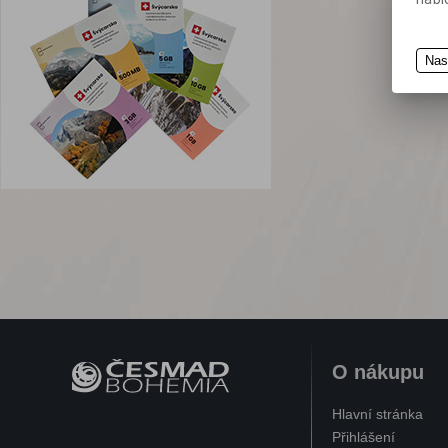
Průmyslové rohože
Dezinfekce
Průmyslové utěrky
Nas
Stojany na sorbenty
O nákupu
Hlavní stránka
Přihlášení