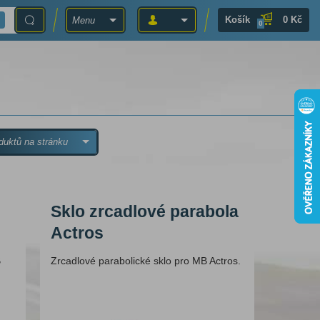
Košík
0 Kč
Menu
0
duktů na stránku
Sklo zrcadlové parabola
Actros
B
Zrcadlové parabolické sklo pro MB Actros.