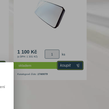
1 100 Kč
ks
(s DPH: 1 331 Kč)
koupit
skladem
Katalogové číslo:
1740079
ení