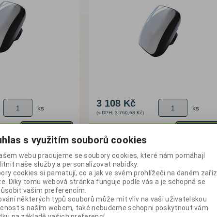
 os. aut
rostoru
s háky
tejnery
pod náklad
y kol
adové pytle
y
sory a
hty
ylenové
sudům
ičky
3 108 Kč
imatizace
nky
ks
ks
(s DPH: 3 760,68 Kč)
pky
kontejnery
koupit
koupit
skladem
hlas s využitím souborů cookies
enství
7
Katalogové číslo:
1740078
ašem webu pracujeme se soubory cookies, které nám pomáhají
litnit naše služby a personalizovat nabídky.
dy
ory cookies si pamatují, co a jak ve svém prohlížeči na daném zaříz
te. Díky tomu webová stránka funguje podle vás a je schopná se
zíky
působit vašim preferencím.
ování některých typů souborů může mít vliv na vaši uživatelskou
stor
enost s naším webem, také nebudeme schopni poskytnout vám
dku na základě vašich preferencí.