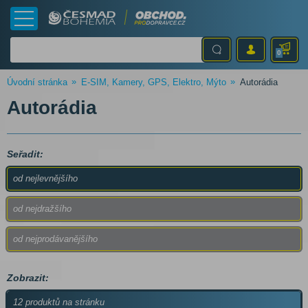
0
Úvodní stránka
E-SIM, Kamery, GPS, Elektro, Mýto
Autorádia
Autorádia
Seřadit:
od nejlevnějšího
od nejdražšího
od nejprodávanějšího
Zobrazit:
12 produktů na stránku