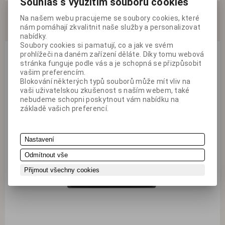
Souhlas s využitím souborů cookies
Na našem webu pracujeme se soubory cookies, které
nám pomáhají zkvalitnit naše služby a personalizovat
nabídky.
Soubory cookies si pamatují, co a jak ve svém
Radio VDO, 24V Tuner (RDS), USB,
prohlížeči na daném zařízení děláte. Díky tomu webová
stránka funguje podle vás a je schopná se přizpůsobit
TR7322U-OR
vašim preferencím.
Blokování některých typů souborů může mít vliv na
vaši uživatelskou zkušenost s naším webem, také
Radio VDO 24V do nákladních automobilů s USB.
nebudeme schopni poskytnout vám nabídku na
Radio/USB/MP3/WMA AUX ze zadní strany radia 4x10W, 8
základě vašich preferencí.
Ohm Pro připojení max 8GB USB UKW RDS-Tun...
Nastavení
Odmítnout vše
Přijmout všechny cookies