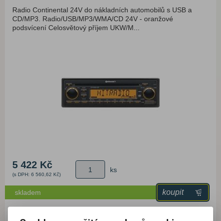
Radio Continental 24V do nákladních automobilů s USB a
CD/MP3. Radio/USB/MP3/WMA/CD 24V - oranžové
podsvícení Celosvětový příjem UKW/M...
5 422 Kč
ks
(s DPH: 6 560,62 Kč)
koupit
skladem
Katalogové číslo:
1910522