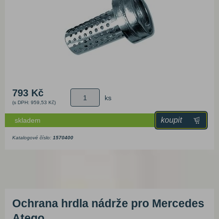
793 Kč
ks
(s DPH: 959,53 Kč)
koupit
skladem
Katalogové číslo:
1570400
Ochrana hrdla nádrže pro Mercedes
Atego