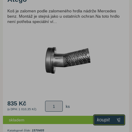
Koš je zalomen podle zalomeného hrdla nádrže Mercedes
benz. Montáž je stejná jako u ostatních ochran.Na toto hrdlo
není potřeba speciální ví...
835 Kč
ks
(s DPH: 1 010,35 Kč)
koupit
skladem
Katalogové číslo:
1570405