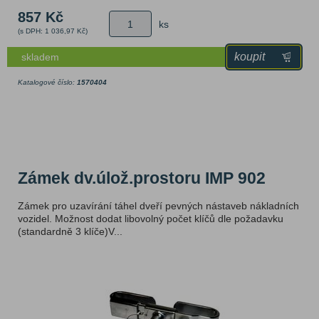
857 Kč
ks
(s DPH: 1 036,97 Kč)
koupit
skladem
Katalogové číslo:
1570404
Zámek dv.úlož.prostoru IMP 902
Zámek pro uzavírání táhel dveří pevných nástaveb nákladních
vozidel. Možnost dodat libovolný počet klíčů dle požadavku
(standardně 3 klíče)V...