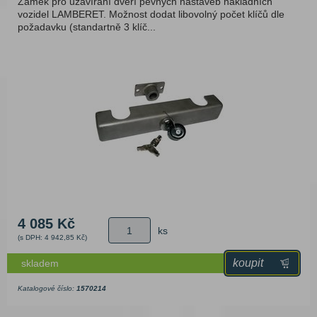
Zámek pro uzavírání dveří pevných nástaveb nákladních
vozidel LAMBERET. Možnost dodat libovolný počet klíčů dle
požadavku (standartně 3 klíč...
4 085 Kč
ks
(s DPH: 4 942,85 Kč)
koupit
skladem
Katalogové číslo:
1570214