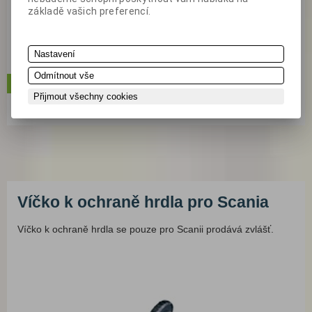
základě vašich preferencí.
840 Kč
ks
Nastavení
(s DPH: 1 016,40 Kč)
Odmítnout vše
koupit
skladem
Přijmout všechny cookies
Katalogové číslo:
1570402
Víčko k ochraně hrdla pro Scania
Víčko k ochraně hrdla se pouze pro Scanii prodává zvlášť.