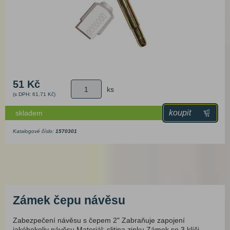
51 Kč
ks
(s DPH: 61,71 Kč)
koupit
skladem
Katalogové číslo:
1570301
Zámek čepu návěsu
Zabezpečení návěsu s čepem 2" Zabraňuje zapojení
jakéhokoliv návěsu Materiál: slitina zinku Zámek se 3 klíči