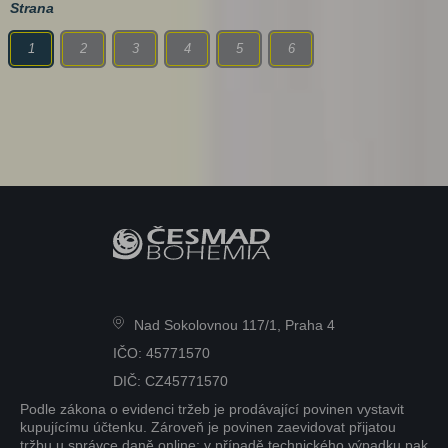
Strana
1
2
3
4
5
6
Nad Sokolovnou 117/1, Praha 4
IČO: 45771570
DIČ: CZ45771570
Podle zákona o evidenci tržeb je prodávající povinen vystavit
kupujícímu účtenku. Zároveň je povinen zaevidovat přijatou
tržbu u správce daně online; v případě technického výpadku pak