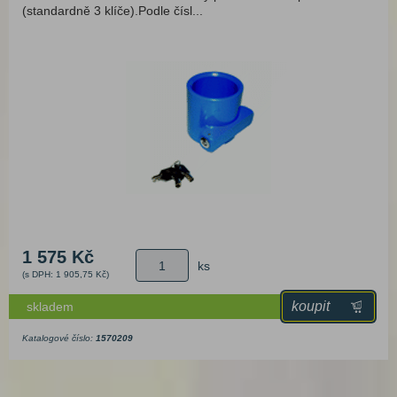
(standardně 3 klíče).Podle čísl...
1 575 Kč
ks
(s DPH: 1 905,75 Kč)
koupit
skladem
Katalogové číslo:
1570209