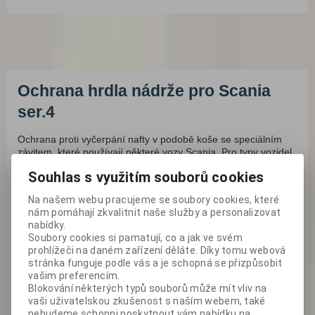
Ochrana hrdla nádrže pro Scania
ser.4
Ochrana proti vyčerpání nafty v podobě koše se speciálním
závitem, které používají některé vozy Scania. Pro typy vozidel
do kterých tento ko...
Souhlas s využitím souborů cookies
Na našem webu pracujeme se soubory cookies, které
nám pomáhají zkvalitnit naše služby a personalizovat
nabídky.
Soubory cookies si pamatují, co a jak ve svém
prohlížeči na daném zařízení děláte. Díky tomu webová
stránka funguje podle vás a je schopná se přizpůsobit
vašim preferencím.
Blokování některých typů souborů může mít vliv na
vaši uživatelskou zkušenost s naším webem, také
nebudeme schopni poskytnout vám nabídku na