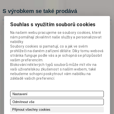
S výrobkem se také prodává
Souhlas s využitím souborů cookies
Sešit jízdních listů EU
Na našem webu pracujeme se soubory cookies, které
nám pomáhají zkvalitnit naše služby a personalizovat
nabídky.
Sešit jízdních listů pro mezinárodní nepravidelnou dopravu
Soubory cookies si pamatují, co a jak ve svém
osob autokary a autobusy mezi členskými státy EU a EHP. Na
prohlížeči na daném zařízení děláte. Díky tomu webová
obrázcích titulní stra...
stránka funguje podle vás a je schopná se přizpůsobit
vašim preferencím.
Blokování některých typů souborů může mít vliv na
vaši uživatelskou zkušenost s naším webem, také
nebudeme schopni poskytnout vám nabídku na
základě vašich preferencí.
Nastavení
Odmítnout vše
Přijmout všechny cookies