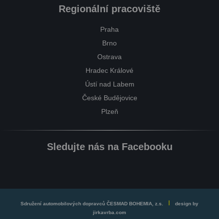
Regionální pracoviště
Praha
Brno
Ostrava
Hradec Králové
Ústí nad Labem
České Budějovice
Plzeň
Sledujte nás na Facebooku
I
Sdružení automobilových dopravců ČESMAD BOHEMIA, z.s.
design by
jirkavrba.com