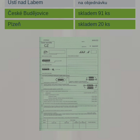
Ústí nad Labem
na objednávku
České Budějovice
skladem 91 ks
Plzeň
skladem 20 ks