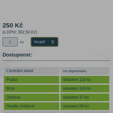
250 Kč
(s DPH: 302,50 Kč)
koupit
ks
Dostupnost:
Centrální sklad
na objednávku
Praha
skladem 110 ks
Brno
skladem 143 ks
Ostrava
skladem 37 ks
Hradec Králové
skladem 58 ks