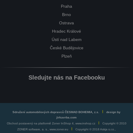
Praha
Brno
Ostrava
Hradec Králové
Ústí nad Labem
České Budějovice
Plzeň
Sledujte nás na Facebooku
I
Sdružení automobilových dopravců ČESMAD BOHEMIA, z.s.
design by
jirkavrba.com
I
Obchod postavený na platformě Zoner InShop 4, www.inshop.cz
Copyright © 2010
I
ZONER software, a. s., www.zoner.eu
Copyright © 2018 Askja s.r.o.,