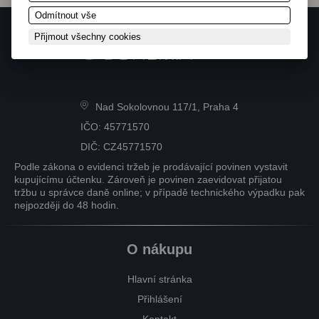
Odmítnout vše
Přijmout všechny cookies
Nad Sokolovnou 117/1, Praha 4
IČO: 45771570
DIČ: CZ45771570
Podle zákona o evidenci tržeb je prodávající povinen vystavit
kupujícímu účtenku. Zároveň je povinen zaevidovat přijatou
tržbu u správce daně online; v případě technického výpadku pak
nejpozději do 48 hodin.
O nákupu
Hlavní stránka
Přihlášení
Kontakt