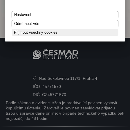
Nastavení
Odmítnout vše
Přijmout všechny cookies
Nad Sokolovnou 117/1, Praha 4
IČO: 45771570
DIČ: CZ45771570
Podle zákona o evidenci tržeb je prodávající povinen vystavit
kupujícímu účtenku. Zároveň je povinen zaevidovat přijatou
tržbu u správce daně online; v případě technického výpadku pak
nejpozději do 48 hodin.