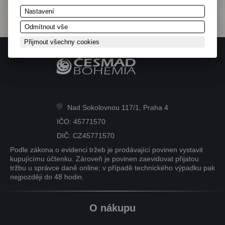
Nastavení
Odmítnout vše
Přijmout všechny cookies
Nad Sokolovnou 117/1, Praha 4
IČO: 45771570
DIČ: CZ45771570
Podle zákona o evidenci tržeb je prodávající povinen vystavit
kupujícímu účtenku. Zároveň je povinen zaevidovat přijatou
tržbu u správce daně online; v případě technického výpadku pak
nejpozději do 48 hodin.
O nákupu