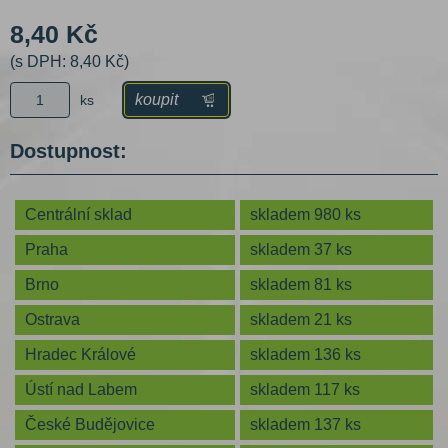
8,40 Kč
(s DPH: 8,40 Kč)
koupit
ks
Dostupnost:
Centrální sklad
skladem 980 ks
Praha
skladem 37 ks
Brno
skladem 81 ks
Ostrava
skladem 21 ks
Hradec Králové
skladem 136 ks
Ústí nad Labem
skladem 117 ks
České Budějovice
skladem 137 ks