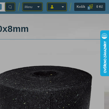
Košík
0 Kč
Menu
0
50x8mm