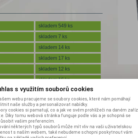
 os. aut
rostoru
s háky
tejnery
skladem 549 ks
pod náklad
y kol
adové pytle
y
skladem 7 ks
sory a
hty
ylenové
skladem 14 ks
sudům
ičky
skladem 17 ks
imatizace
nky
skladem 12 ks
pky
skladem 16 ks
kontejnery
hlas s využitím souborů cookies
enství
ce
na objednávku
ašem webu pracujeme se soubory cookies, které nám pomáhají
skladem 129 ks
litnit naše služby a personalizovat nabídky.
dy
ory cookies si pamatují, co a jak ve svém prohlížeči na daném zaříz
te. Díky tomu webová stránka funguje podle vás a je schopná se
zíky
působit vašim preferencím.
ování některých typů souborů může mít vliv na vaši uživatelskou
stor
enost s naším webem, také nebudeme schopni poskytnout vám
dku na základě vašich preferencí.