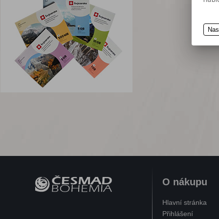
Průmyslové rohože
Dezinfekce
Průmyslové utěrky
Nas
Stojany na sorbenty
O nákupu
Hlavní stránka
Přihlášení