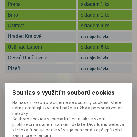
Praha
skladem 1 ks
Brno
skladem 1 ks
Ostrava
skladem 4 ks
Hradec Králové
na objednávku
Ústí nad Labem
skladem 6 ks
České Budějovice
na objednávku
Plzeň
na objednávku
Souhlas s využitím souborů cookies
Na našem webu pracujeme se soubory cookies, které
nám pomáhají zkvalitnit naše služby a personalizovat
nabídky.
Soubory cookies si pamatují, co a jak ve svém
prohlížeči na daném zařízení děláte. Díky tomu webová
stránka funguje podle vás a je schopná se přizpůsobit
vašim preferencím.