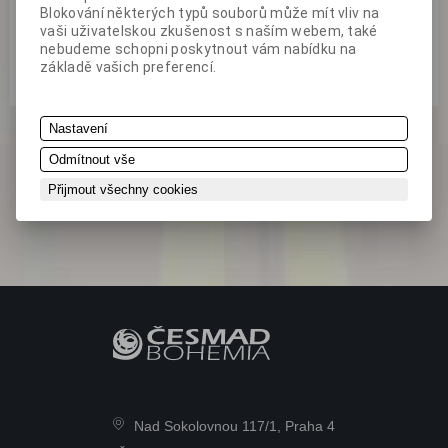
Blokování některých typů souborů může mít vliv na
vaši uživatelskou zkušenost s naším webem, také
nebudeme schopni poskytnout vám nabídku na
základě vašich preferencí.
Nastavení
Odmítnout vše
Přijmout všechny cookies
Nad Sokolovnou 117/1, Praha 4