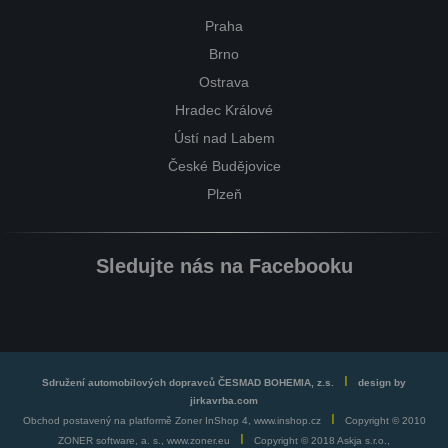
Praha
Brno
Ostrava
Hradec Králové
Ústí nad Labem
České Budějovice
Plzeň
Sledujte nás na Facebooku
I
Sdružení automobilových dopravců ČESMAD BOHEMIA, z.s.
design by
jirkavrba.com
I
Obchod postavený na platformě Zoner InShop 4, www.inshop.cz
Copyright © 2010
I
ZONER software, a. s., www.zoner.eu
Copyright © 2018 Askja s.r.o.,