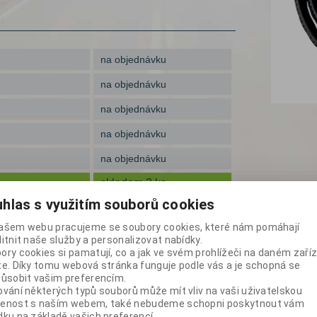
 os. aut
rostoru
s háky
tejnery
na objednávku
pod náklad
y kol
adové pytle
y
na objednávku
sory a
hty
ylenové
na objednávku
sudům
ičky
na objednávku
imatizace
nky
na objednávku
pky
skladem 3 ks
kontejnery
hlas s využitím souborů cookies
enství
ce
na objednávku
ašem webu pracujeme se soubory cookies, které nám pomáhají
skladem 2 ks
litnit naše služby a personalizovat nabídky.
dy
ory cookies si pamatují, co a jak ve svém prohlížeči na daném zaříz
te. Díky tomu webová stránka funguje podle vás a je schopná se
zíky
působit vašim preferencím.
ování některých typů souborů může mít vliv na vaši uživatelskou
stor
enost s naším webem, také nebudeme schopni poskytnout vám
dku na základě vašich preferencí.