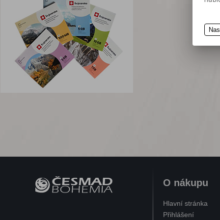
Průmyslové rohože
Dezinfekce
Průmyslové utěrky
Nas
Stojany na sorbenty
O nákupu
Hlavní stránka
Přihlášení