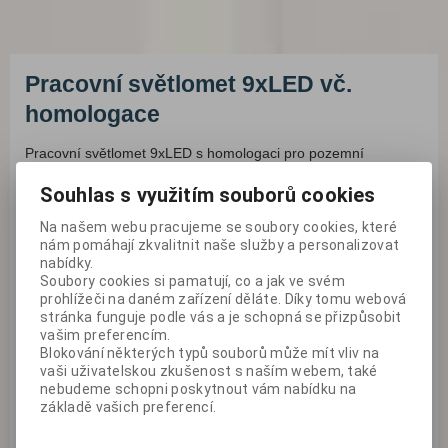
Pracovní světlomet 9xLED vč.
homologace
Pracovní světlomet 9xLED s homologaci pro pozemní
komunikace. Možnost použití jako zpátečního světla.
Homologace R10 a R23(AR) Výkonné LED ...
Souhlas s využitím souborů cookies
Na našem webu pracujeme se soubory cookies, které
nám pomáhají zkvalitnit naše služby a personalizovat
nabídky.
Soubory cookies si pamatují, co a jak ve svém
prohlížeči na daném zařízení děláte. Díky tomu webová
stránka funguje podle vás a je schopná se přizpůsobit
vašim preferencím.
Blokování některých typů souborů může mít vliv na
vaši uživatelskou zkušenost s naším webem, také
nebudeme schopni poskytnout vám nabídku na
základě vašich preferencí.