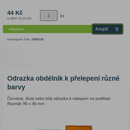
44 Kč
ks
(s DPH: 53,24 Kč)
koupit
skladem
Katalogové číslo:
1500126
Odrazka obdélník k přelepení různé
barvy
Červená, žlutá nebo bílá odrazka k nalepení na podklad.
Rozměr 95 x 45 mm