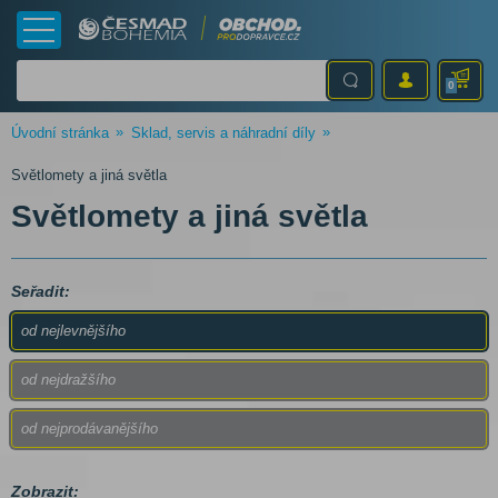
0
Úvodní stránka
Sklad, servis a náhradní díly
Světlomety a jiná světla
Světlomety a jiná světla
Seřadit:
od nejlevnějšího
od nejdražšího
od nejprodávanějšího
Zobrazit: