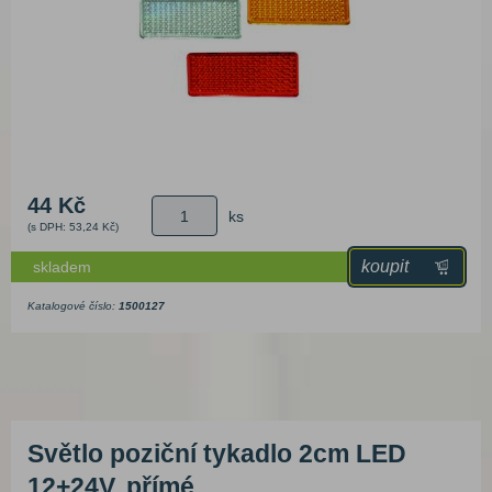
44 Kč
ks
(s DPH: 53,24 Kč)
koupit
skladem
Katalogové číslo:
1500127
Světlo poziční tykadlo 2cm LED
12+24V, přímé