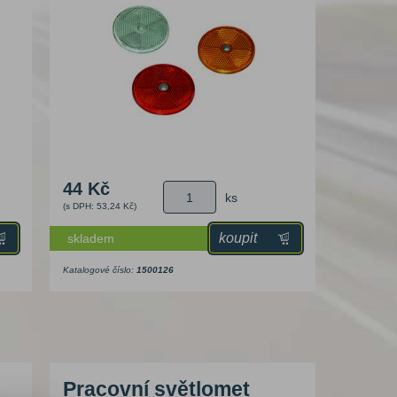
44 Kč
ks
(s DPH: 53,24 Kč)
koupit
skladem
Katalogové číslo:
1500126
Pracovní světlomet