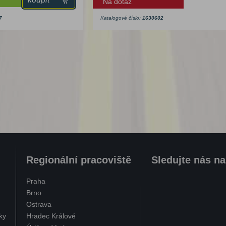
Na dotaz
7
Katalogové číslo:
1630602
Regionální pracoviště
Sledujte nás n
Praha
Brno
Ostrava
ky
Hradec Králové