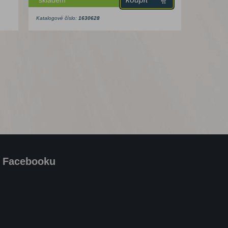
Katalogové číslo:
1630628
a Facebooku