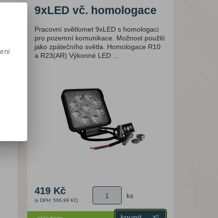
é
9xLED vč. homologace
2 i
Pracovní světlomet 9xLED s homologaci
pro pozemní komunikace. Možnost použití
jako zpátečního světla. Homologace R10
ení
a R23(AR) Výkonné LED ...
419 Kč
ks
(s DPH: 506,99 Kč)
koupit
skladem