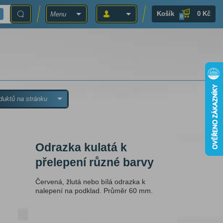
Košík
0 Kč
Menu
0
duktů na stránku
Odrazka kulatá k
přelepení různé barvy
Červená, žlutá nebo bílá odrazka k
nalepení na podklad. Průměr 60 mm.