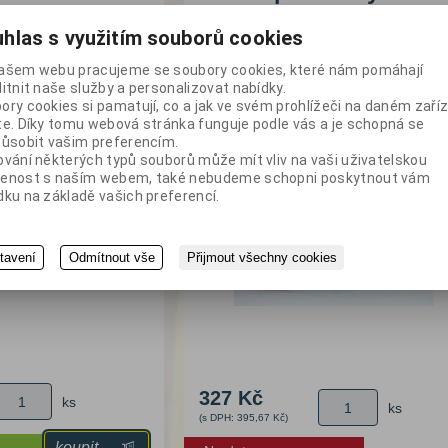
různé barvy
2cm LED 12+24V, přím
hlas s využitím souborů cookies
o bílá odrazka k
Poziční světlo tykadlo s 2cm LED. Pro 1
ašem webu pracujeme se soubory cookies, které nám pomáhají
ad. Rozměr 95 x 45 mm
24V.
litnit naše služby a personalizovat nabídky.
ory cookies si pamatují, co a jak ve svém prohlížeči na daném zaříz
te. Díky tomu webová stránka funguje podle vás a je schopná se
působit vašim preferencím.
ování některých typů souborů může mít vliv na vaši uživatelskou
enost s naším webem, také nebudeme schopni poskytnout vám
dku na základě vašich preferencí.
tavení
Odmítnout vše
Přijmout všechny cookies
327 Kč
ks
ks
(s DPH: 395,67 Kč)
koupit