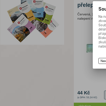
Průmyslové rohože
přelepení 
Sou
Dezinfekce
Průmyslové utěrky
Červená, žlutá neb
Na n
nalepení na podkl
Stojany na sorbenty
zkva
Soub
dělá
přiz
Blok
zkuš
nabí
Nas
44 Kč
(s DPH: 53,24 Kč)
skladem