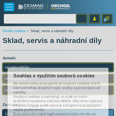
0
Úvodní stránka
Sklad, servis a náhradní díly
Sklad, servis a náhradní díly
Seřadit:
od nejlevnějšího
Souhlas s využitím souborů cookies
od nejdražšího
Na našem webu pracujeme se soubory cookies, které
nám pomáhají zkvalitnit naše služby a personalizovat
od nejprodávanějšího
nabídky.
Soubory cookies si pamatují, co a jak ve svém
prohlížeči na daném zařízení děláte. Díky tomu webová
Zobrazit:
stránka funguje podle vás a je schopná se přizpůsobit
vašim preferencím.
Blokování některých typů souborů může mít vliv na
12 produktů na stránku