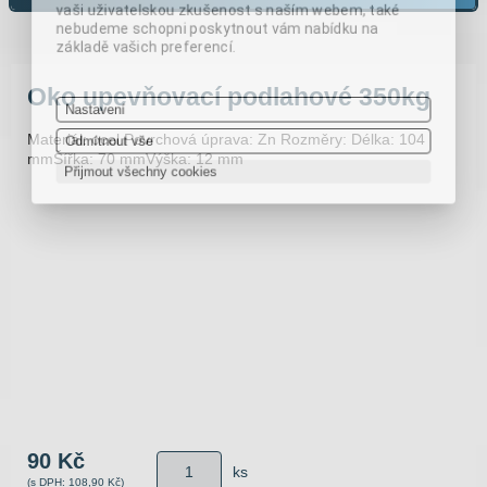
vaši uživatelskou zkušenost s naším webem, také
nebudeme schopni poskytnout vám nabídku na
základě vašich preferencí.
Oko upevňovací podlahové 350kg
Nastavení
Materiál: ocel Povrchová úprava: Zn Rozměry: Délka: 104
Odmítnout vše
mmŠířka: 70 mmVýška: 12 mm
Přijmout všechny cookies
90 Kč
ks
(s DPH: 108,90 Kč)