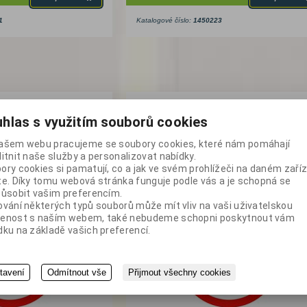
1
Katalogové číslo:
1450223
 štítek 80 km
Samolepící štítek 90 k
hlas s využitím souborů cookies
reflexní
ašem webu pracujeme se soubory cookies, které nám pomáhají
litnit naše služby a personalizovat nabídky.
ory cookies si pamatují, co a jak ve svém prohlížeči na daném zaříz
te. Díky tomu webová stránka funguje podle vás a je schopná se
působit vašim preferencím.
ování některých typů souborů může mít vliv na vaši uživatelskou
enost s naším webem, také nebudeme schopni poskytnout vám
dku na základě vašich preferencí.
tavení
Odmítnout vše
Přijmout všechny cookies