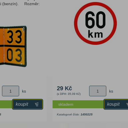
ti (benzín). Rozměr:
 os. aut
rostoru
s háky
tejnery
pod náklad
y kol
adové pytle
y
sory a
hty
ylenové
sudům
ičky
imatizace
nky
pky
kontejnery
enství
29 Kč
ks
ks
(s DPH: 35,09 Kč)
dy
koupit
koupit
skladem
zíky
5
Katalogové číslo:
1450225
stor