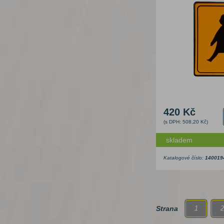
420 Kč
(s DPH: 508,20 Kč)
skladem
Katalogové číslo:
140019
Strana
1
2