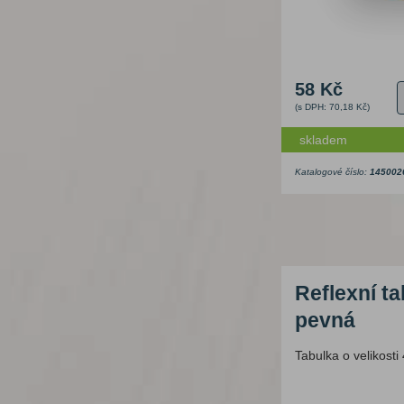
58 Kč
(s DPH: 70,18 Kč)
skladem
Katalogové číslo:
145002
Reflexní ta
pevná
Tabulka o velikost