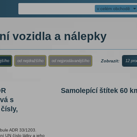
v celém obchodě
í vozidla a nálepky
s ráčnou
zovače
achografu
Zobrazit:
ějšího
od nejdražšího
od nejprodávanějšího
12 pro
ací pásy
achografu
DR
Samolepící štítek 60 k
odu
 termografů
vá s
kotoučky
čísly,
ry
, houby
rže
abule ADR 33/1203.
í UN číslo látky a jeho