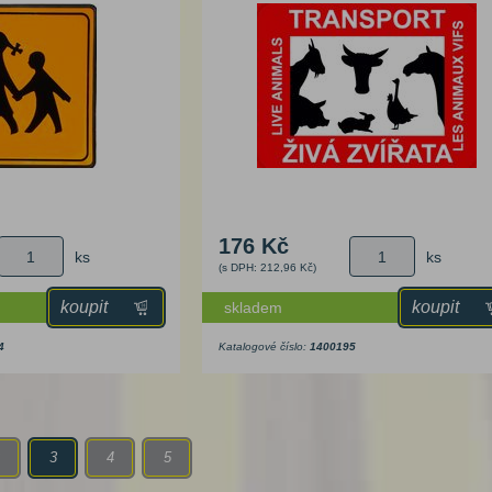
176 Kč
ks
ks
(s DPH: 212,96 Kč)
koupit
koupit
skladem
4
Katalogové číslo:
1400195
3
4
5