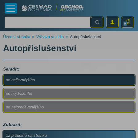
0
Úvodní stránka
Výbava vozidla
Autopříslušenství
Autopříslušenství
Seřadit:
od nejlevnějšího
od nejdražšího
od nejprodávanějšího
Zobrazit:
12 produktů na stránku