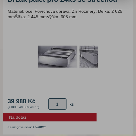
Materiál: ocel Povrchová úprava: Zn Rozměry: Délka: 2 625
mmŠířka: 2 445 mmVýška: 605 mm
39 988 Kč
ks
(s DPH: 48 385,48 Kč)
Na dotaz
Katalogové číslo:
1580088