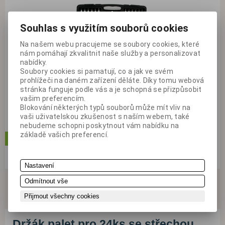
Souhlas s využitím souborů cookies
Na našem webu pracujeme se soubory cookies, které
nám pomáhají zkvalitnit naše služby a personalizovat
nabídky.
Soubory cookies si pamatují, co a jak ve svém
prohlížeči na daném zařízení děláte. Díky tomu webová
stránka funguje podle vás a je schopná se přizpůsobit
vašim preferencím.
Blokování některých typů souborů může mít vliv na
2 790 Kč
ks
vaši uživatelskou zkušenost s naším webem, také
(s DPH: 3 375,90 Kč)
nebudeme schopni poskytnout vám nabídku na
základě vašich preferencí.
koupit
skladem
Katalogové číslo:
1500205
Nastavení
Odmítnout vše
Přijmout všechny cookies
Držák palet pro 24ks se střechou