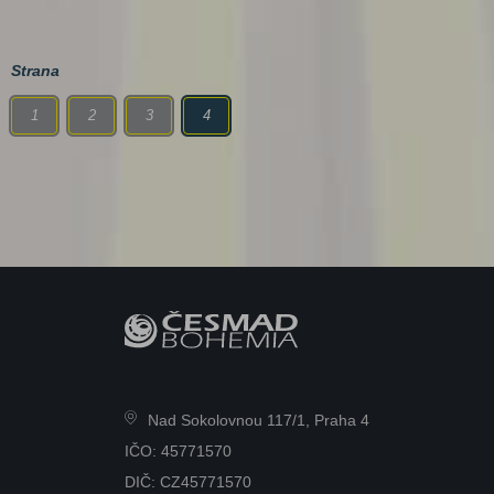
Strana
1
2
3
4
Nad Sokolovnou 117/1, Praha 4
IČO: 45771570
DIČ: CZ45771570