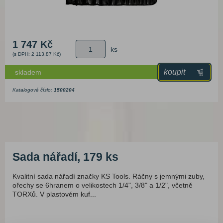
1 747 Kč
ks
(s DPH: 2 113,87 Kč)
koupit
skladem
Katalogové číslo:
1500204
Sada nářadí, 179 ks
Kvalitní sada nářadí značky KS Tools. Ráčny s jemnými zuby,
ořechy se 6hranem o velikostech 1/4", 3/8" a 1/2", včetně
TORXů. V plastovém kuf...